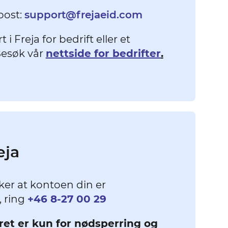
post:
support@frejaeid.com
 i Freja for bedrift eller et
Besøk vår
nettside for bedrifter
.
eja
ker at kontoen din er
 ring
+46 8-27 00 29
t er kun for nødsperring og