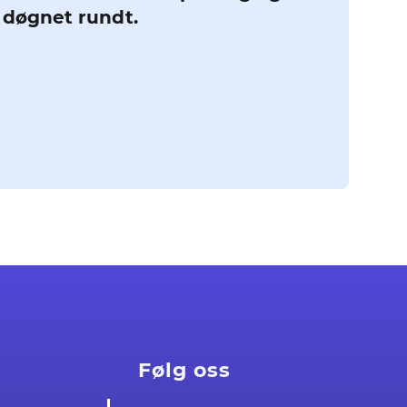
g døgnet rundt.
Følg oss