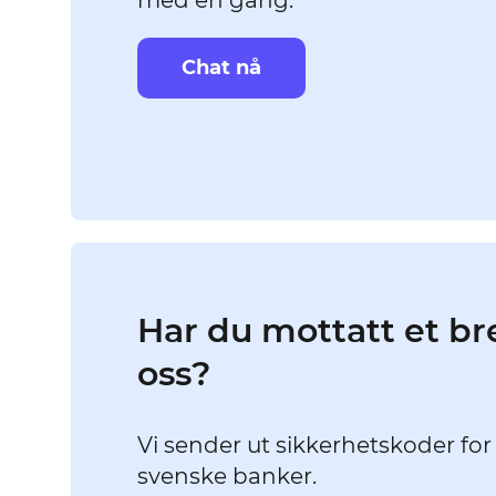
med en gang.
Chat nå
Har du mottatt et br
oss?
Vi sender ut sikkerhetskoder for
svenske banker.