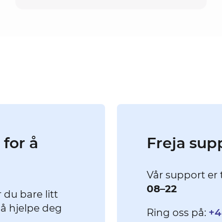
 for å
Freja sup
Vår support er 
08–22
r du bare litt
l å hjelpe deg
Ring oss på:
+4