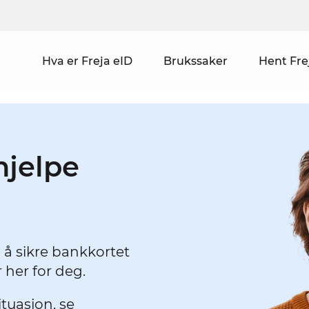
Hva er Freja eID
Brukssaker
Hent Fre
 hjelpe
 å sikre bankkortet
r her for deg.
tuasjon, se