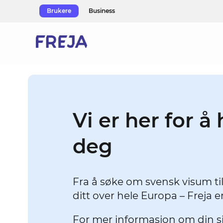
Skip
Brukere
Business
to
content
Vi er her for å
deg
Fra å søke om svensk visum til
ditt over hele Europa – Freja e
For mer informasjon om din si