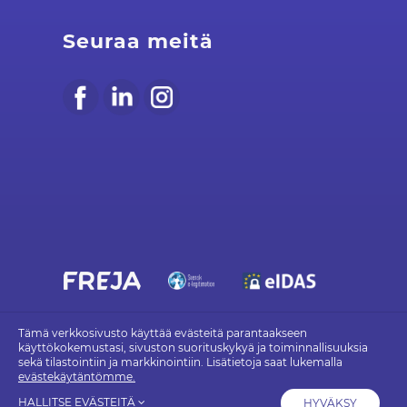
Seuraa meitä
Copyright @ 2026 Freja eID Group AB (publ) Travgatan 88, 194
Tämä verkkosivusto käyttää evästeitä parantaakseen
30 UPPLANDS VÄSBY - frejaeid.com
käyttökokemustasi, sivuston suorituskykyä ja toiminnallisuuksia
sekä tilastointiin ja markkinointiin. Lisätietoja saat lukemalla
evästekäytäntömme.
Evästekäytäntö
Tietosuojakäytäntö
Käyttöehdot
HALLITSE EVÄSTEITÄ
HYVÄKSY