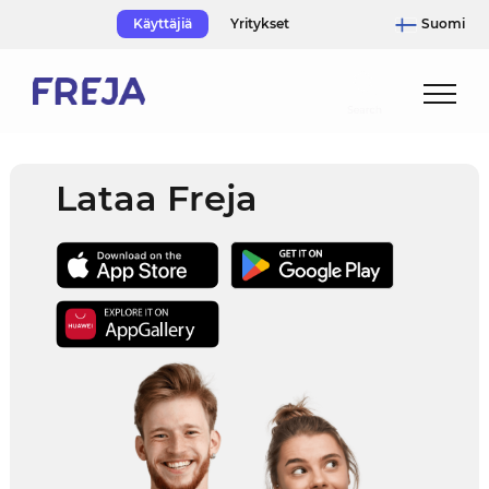
Skip
Käyttäjiä
Yritykset
Suomi
to
content
Lataa Freja