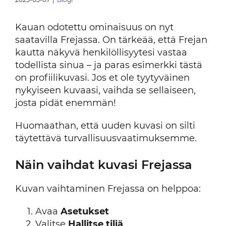
Kauan odotettu ominaisuus on nyt
saatavilla Frejassa. On tärkeää, että Frejan
kautta näkyvä henkilöllisyytesi vastaa
todellista sinua – ja paras esimerkki tästä
on profiilikuvasi. Jos et ole tyytyväinen
nykyiseen kuvaasi, vaihda se sellaiseen,
josta pidät enemmän!
Huomaathan, että uuden kuvasi on silti
täytettävä turvallisuusvaatimuksemme.
Näin vaihdat kuvasi Frejassa
Kuvan vaihtaminen Frejassa on helppoa:
Avaa
Asetukset
Valitse
Hallitse tiliä