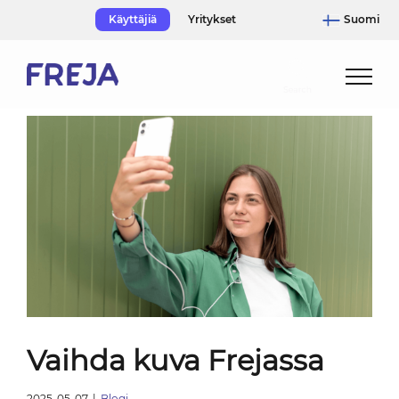
Skip
Käyttäjiä
Yritykset
Suomi
to
content
Vaihda kuva Frejassa
2025-05-07
|
Blogi