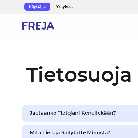
Skip
Käyttäjiä
Yritykset
to
content
Tietosuoja
Jaetaanko Tietojani Kenellekään?
Mitä Tietoja Säilytätte Minusta?