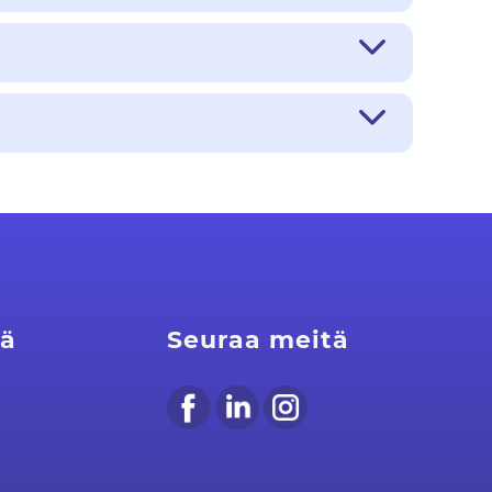
tä
Seuraa meitä