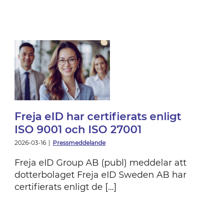
ts
SO
Freja eID har certifierats enligt
ISO 9001 och ISO 27001
2026-03-16
|
Pressmeddelande
Freja eID Group AB (publ) meddelar att
dotterbolaget Freja eID Sweden AB har
certifierats enligt de [...]