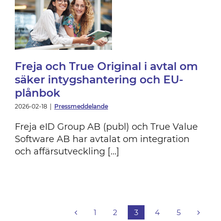
 i
Freja och True Original i avtal om
säker intygshantering och EU-
plånbok
2026-02-18
|
Pressmeddelande
Freja eID Group AB (publ) och True Value
Software AB har avtalat om integration
och affärsutveckling [...]
1
2
3
4
5