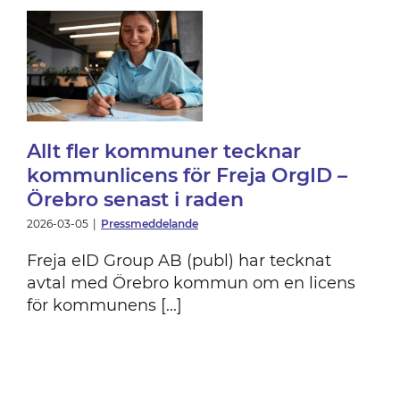
ns
ro
Allt fler kommuner tecknar
kommunlicens för Freja OrgID –
Örebro senast i raden
2026-03-05
|
Pressmeddelande
Freja eID Group AB (publ) har tecknat
avtal med Örebro kommun om en licens
för kommunens [...]