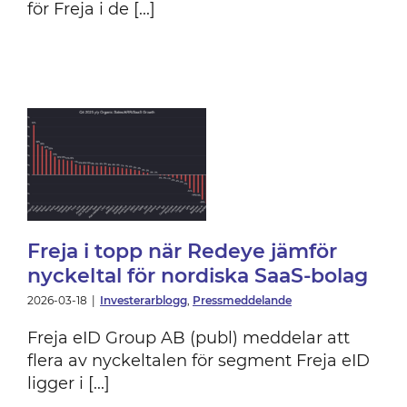
för Freja i de [...]
ye
Freja i topp när Redeye jämför
nyckeltal för nordiska SaaS-bolag
2026-03-18
|
Investerarblogg
,
Pressmeddelande
Freja eID Group AB (publ) meddelar att
flera av nyckeltalen för segment Freja eID
ligger i [...]