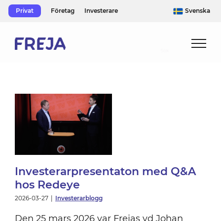
Skip
Privat
Företag
Investerare
Svenska
to
content
n
e
Investerarpresentaton med Q&A
hos Redeye
2026-03-27
|
Investerarblogg
Den 25 mars 2026 var Frejas vd Johan