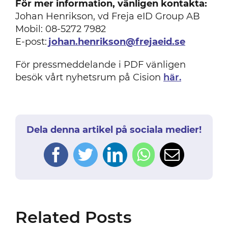
För mer information, vänligen kontakta:
Johan Henrikson, vd Freja eID Group AB
Mobil: 08-5272 7982
E-post:
johan.henrikson@frejaeid.se
För pressmeddelande i PDF vänligen
besök vårt nyhetsrum på Cision
här.
Dela denna artikel på sociala medier!
Facebook
Twitter
LinkedIn
WhatsApp
Email
Related Posts