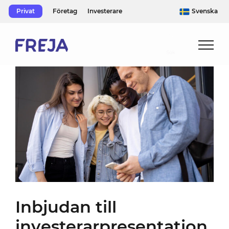
Skip
Privat
Företag
Investerare
Svenska
to
content
Inbjudan till
investerarpresentation