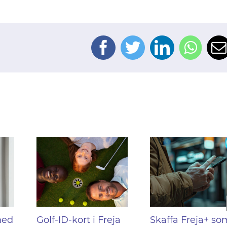
Facebook
Twitter
LinkedIn
Wha
med
Golf-ID-kort i Freja
Skaffa Freja+ so