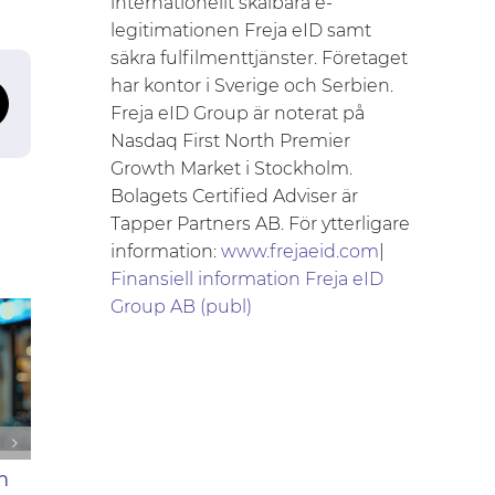
internationellt skalbara e-
legitimationen Freja eID samt
säkra fulfilmenttjänster. Företaget
har kontor i Sverige och Serbien.
tsApp
Email
Freja eID Group är noterat på
Nasdaq First North Premier
Growth Market i Stockholm.
Bolagets Certified Adviser är
Tapper Partners AB. För ytterligare
information:
www.frejaeid.com
|
Finansiell information Freja eID
Group AB (publ)
m
Freja 2025 –