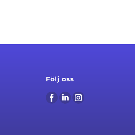
tillbakablick
2025-12-24
Följ oss