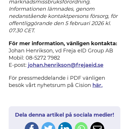
marknadsmissbruksförordning.
Informationen lämnades, genom
nedanstående kontaktpersons försorg, för
offentliggörande den 5 februari 2026 kl.
07.30 CET.
För mer information, vänligen kontakta:
Johan Henrikson, vd Freja eID Group AB
Mobil: 08-5272 7982
E-post:
johan.henrikson@frejaeid.se
För pressmeddelande i PDF vänligen
besök vårt nyhetsrum på Cision
här.
Dela denna artikel på sociala medier!
Facebook
Twitter
LinkedIn
WhatsApp
Email