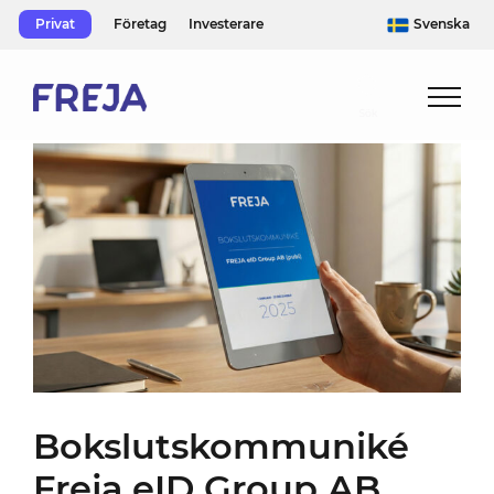
Skip
Privat
Företag
Investerare
Svenska
to
content
Bokslutskommuniké
Freja eID Group AB