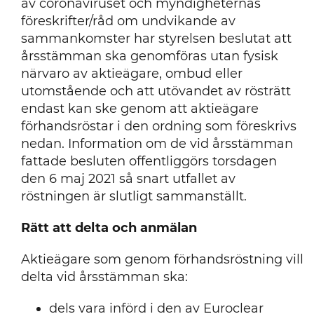
av coronaviruset och myndigheternas
föreskrifter/råd om undvikande av
Pressmeddelande
sammankomster har styrelsen beslutat att
årsstämman ska genomföras utan fysisk
närvaro av aktieägare, ombud eller
utomstående och att utövandet av rösträtt
endast kan ske genom att aktieägare
förhandsröstar i den ordning som föreskrivs
nedan. Information om de vid årsstämman
fattade besluten offentliggörs torsdagen
den 6 maj 2021 så snart utfallet av
röstningen är slutligt sammanställt.
Rätt att delta och anmälan
Aktieägare som genom förhandsröstning vill
delta vid årsstämman ska:
dels vara införd i den av Euroclear