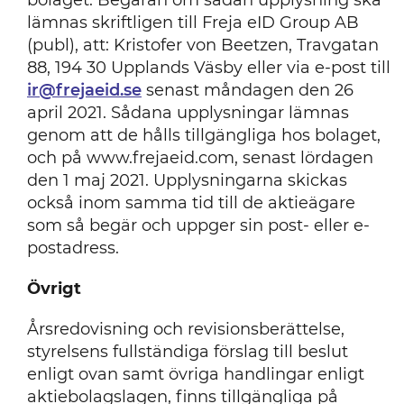
bolaget. Begäran om sådan upplysning ska
lämnas skriftligen till Freja eID Group AB
(publ), att: Kristofer von Beetzen, Travgatan
88, 194 30 Upplands Väsby eller via e-post till
ir@frejaeid.se
senast måndagen den 26
april 2021. Sådana upplysningar lämnas
genom att de hålls tillgängliga hos bolaget,
och på www.frejaeid.com, senast lördagen
den 1 maj 2021. Upplysningarna skickas
också inom samma tid till de aktieägare
som så begär och uppger sin post- eller e-
postadress.
Övrigt
Årsredovisning och revisionsberättelse,
styrelsens fullständiga förslag till beslut
enligt ovan samt övriga handlingar enligt
aktiebolagslagen, finns tillgängliga på