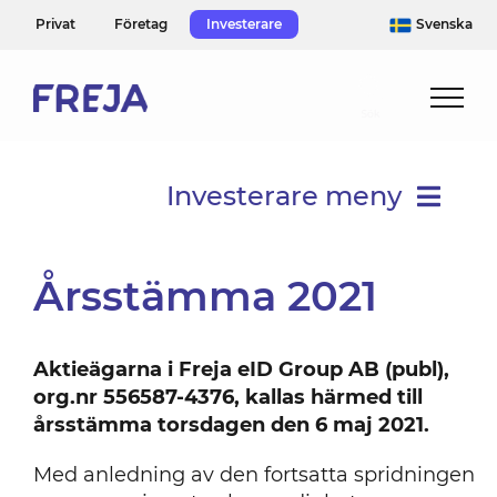
Skip
Privat
Företag
Investerare
Svenska
to
content
Investerare meny
Finansiella rapporter
Årsstämma 2021
Bolagsstyrning
Aktieägarna i Freja eID Group AB (publ),
org.nr 556587-4376, kallas härmed till
Finansiell kalender
årsstämma torsdagen den 6 maj 2021.
Med anledning av den fortsatta spridningen
Aktien