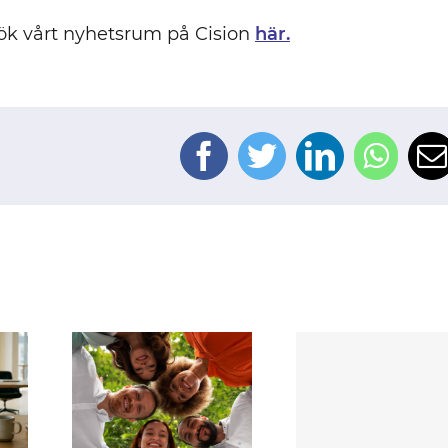
ök vårt nyhetsrum på Cision
här.
Facebook
Twitter
LinkedIn
Wha