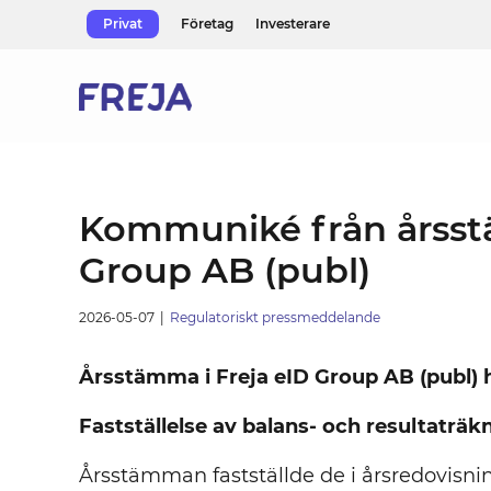
Skip
Privat
Företag
Investerare
to
content
Kommuniké från årsst
Group AB (publ)
2026-05-07
|
Regulatoriskt pressmeddelande
Årsstämma i Freja eID Group AB (publ) h
Fastställelse av balans- och resultaträk
Årsstämman fastställde de i årsredovisni