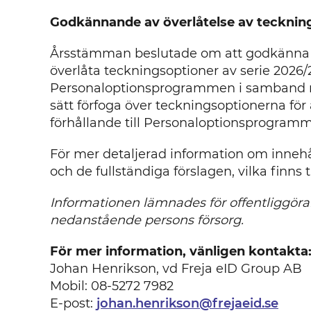
Godkännande av överlåtelse av tecknin
Årsstämman beslutade om att godkänna att
överlåta teckningsoptioner av serie 2026/20
Personaloptionsprogrammen i samband med
sätt förfoga över teckningsoptionerna för
förhållande till Personaloptionsprogram
För mer detaljerad information om innehåll
och de fullständiga förslagen, vilka finns
Informationen lämnades för offentliggör
nedanstående persons försorg.
För mer information, vänligen kontakta
Johan Henrikson, vd Freja eID Group AB
Mobil: 08-5272 7982
E-post:
johan.henrikson@frejaeid.se