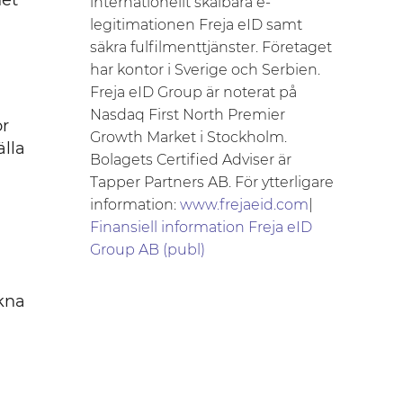
het
internationellt skalbara e-
legitimationen Freja eID samt
säkra fulfilmenttjänster. Företaget
har kontor i Sverige och Serbien.
Freja eID Group är noterat på
Nasdaq First North Premier
ör
Growth Market i Stockholm.
lla
Bolagets Certified Adviser är
Tapper Partners AB. För ytterligare
information:
www.frejaeid.com
|
Finansiell information Freja eID
Group AB (publ)
ckna