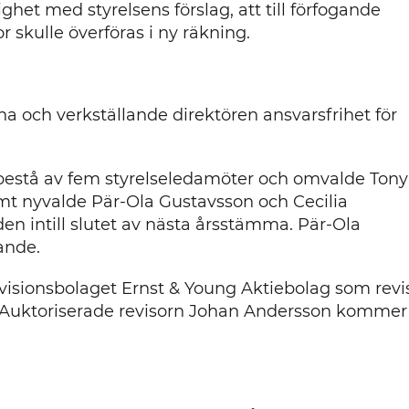
ghet med styrelsens förslag, att till förfogande
skulle överföras i ny räkning.
 och verkställande direktören ansvarsfrihet för
bestå av fem styrelseledamöter och omvalde Tony
t nyvalde Pär-Ola Gustavsson och Cecilia
den intill slutet av nästa årsstämma. Pär-Ola
ande.
isionsbolaget Ernst & Young Aktiebolag som revi
a. Auktoriserade revisorn Johan Andersson kommer