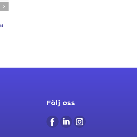
Freja eID Groups
årsredovisning för
ja
2025 är publicerad
2026-03-12
Följ oss