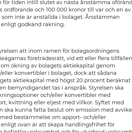
 för tiden intill slutet av nästa årsstämma oförän
s ordförande och 100 000 kronor till var och en av
som inte är anställda i bolaget. Årsstämman
å enligt godkänd räkning.
relsen att inom ramen för bolagsordningens
ägarnas företrädesrätt, vid ett eller flera tillfälle
 om ökning av bolagets aktiekapital genom
eller konvertibler i bolaget, dock att sådana
agets aktiekapital med högst 20 procent beräknat
ngen bemyndigandet tas i anspråk. Styrelsen ska
kningsoptioner och/eller konvertibler med
 kvittning eller eljest med villkor. Syftet med
sen ska kunna fatta beslut om emission med avvike
er med bestämmelse om apport- och/eller
 enligt ovan är att skapa handlingsfrihet för