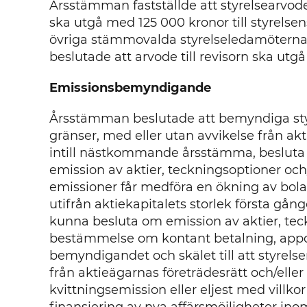
Årsstämman fastställde att styrelsearvode
ska utgå med 125 000 kronor till styrelsen
övriga stämmovalda styrelseledamöterna 
beslutade att arvode till revisorn ska utg
Emissionsbemyndigande
Årsstämman beslutade att bemyndiga sty
gränser, med eller utan avvikelse från aktie
intill nästkommande årsstämma, besluta
emission av aktier, teckningsoptioner och/
emissioner får medföra en ökning av bol
utifrån aktiekapitalets storlek första gå
kunna besluta om emission av aktier, tec
bestämmelse om kontant betalning, apport,
bemyndigandet och skälet till att styrel
från aktieägarnas företrädesrätt och/ell
kvittningsemission eller eljest med villkor