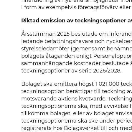
finansiering av nya affärsmöjligheter in
i form av exempelvis företagsförvärv eller
Riktad emission av teckningsoptioner a
Årsstämman 2025 beslutade om införande
ledande befattningshavare och nyckelper
styrelseledamöter (gemensamt benämnda 
bolagets åtaganden enligt Personalopt
sammanhängande kostnader beslutade å
teckningsoptioner av serie 2026/2028.
Bolaget ska emittera högst 1 021 000 teck
teckningsoption berättigar till teckning av
motsvarande aktiens kvotvärde. Teckningso
teckningsoptionerna ska, med avvikelse f
tillkomma bolaget, eller av bolaget anvis
teckningsoptionerna ska ske under perio
registrerats hos Bolagsverket till och m