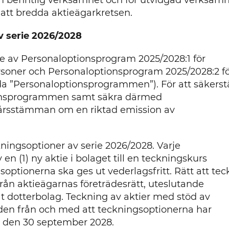
om befintlig verksamhet och för utvidgad verksam
 att bredda aktieägarkretsen.
v serie 2026/2028
 av Personaloptionsprogram 2025/2028:1 för
soner och Personaloptionsprogram 2025/2028:2 f
”Personaloptionsprogrammen”). För att säkerstä
ionsprogrammen samt säkra därmed
rsstämman om en riktad emission av
ningsoptioner av serie 2026/2028. Varje
 en (1) ny aktie i bolaget till en teckningskurs
ptionerna ska ges ut vederlagsfritt. Rätt att te
rån aktieägarnas företrädesrätt, uteslutande
at dotterbolag. Teckning av aktier med stöd av
den från och med att teckningsoptionerna har
ed den 30 september 2028.