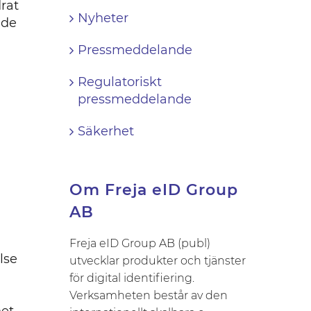
drat
Nyheter
 de
Pressmeddelande
Regulatoriskt
pressmeddelande
Säkerhet
n
Om Freja eID Group
AB
Freja eID Group AB (publ)
lse
utvecklar produkter och tjänster
för digital identifiering.
Verksamheten består av den