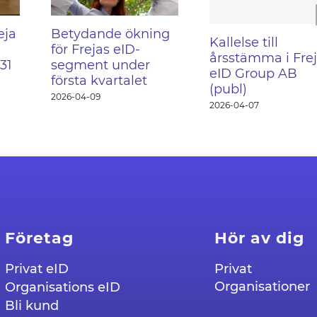
eja
Betydande ökning
Kallelse till
för Frejas eID-
årsstämma i Fre
 31
segment under
eID Group AB
första kvartalet
(publ)
2026-04-09
2026-04-07
Företag
Hör av dig
Privat eID
Privat
Organisationer
Organisations eID
Bli kund