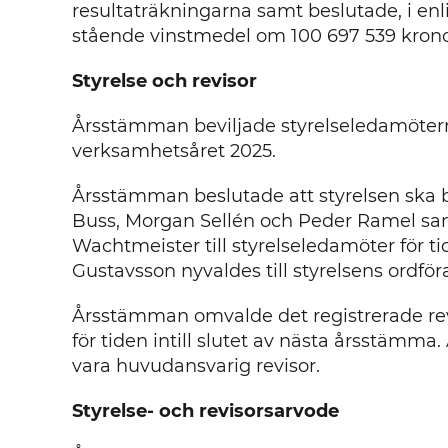
resultaträkningarna samt beslutade, i enli
stående vinstmedel om 100 697 539 kronor 
Styrelse och revisor
Årsstämman beviljade styrelseledamöterna
verksamhetsåret 2025.
Årsstämman beslutade att styrelsen ska 
Buss, Morgan Sellén och Peder Ramel sam
Wachtmeister till styrelseledamöter för ti
Gustavsson nyvaldes till styrelsens ordför
Årsstämman omvalde det registrerade rev
för tiden intill slutet av nästa årsstämm
vara huvudansvarig revisor.
Styrelse- och revisorsarvode