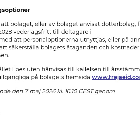
gsoptioner
 bolaget, eller av bolaget anvisat dotterbolag, f
28 vederlagsfritt till deltagare i
 att personaloptionerna utnyttjas, eller på an
 att säkerställa bolagets åtaganden och kostnader 
men.
et i besluten hänvisas till kallelsen till årsstäm
 tillgängliga på bolagets hemsida
www.frejaeid.c
ande den 7 maj 2026 kl. 16.10 CEST genom
: